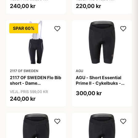
Sort - Str. 36
Sort - Str. 38
240,00 kr
220,00 kr
SPAR 60%
2117 OF SWEDEN
AGU
2117 OF SWEDEN Flo Bib
AGU - Short Essential
short - Dame
Prime II - Cykelbuks -
cykelshorts med seler -
Dame - Sort - Str. S
VEJL. PRIS 599,00 KR
300,00 kr
Sort - Str. 40
240,00 kr