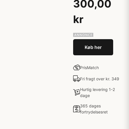
300,00
kr
Køb her
PrisMatch
Fri fragt over kr. 349
Hurtig levering 1-2
dage
365 dages
fortrydelsesret