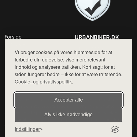
Forside
URBANBIKER.DK
Produkter
Tlf. 78768672
Top Rabatter
Vi bruger cookies på vores hjemmeside for at
Mail:
hej@want.dk
Blog
forbedre din oplevelse, vise mere relevant
Kontakt
indhold og analysere trafikken. Kort sagt: for at
Cookie- og privatlivspolitik
siden fungerer bedre – ikke for at være irriterende.
Cookie- og privatlivspolitik.
Denne side er en del af want.dk, der udgiver en række
Accepter alle
hjemmesider med præsentation af forskellige produkter fra
diverse webshops. Der sælges ikke varer fra denne side - vi
Afvis ikke‑nødvendige
henviser til de shops, som sælger varen. Vi har heller ikke
varerne på lager.
Indstillinger