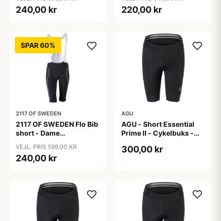
Sort - Str. 36
Sort - Str. 38
240,00 kr
220,00 kr
SPAR 60%
2117 OF SWEDEN
AGU
2117 OF SWEDEN Flo Bib
AGU - Short Essential
short - Dame
Prime II - Cykelbuks -
cykelshorts med seler -
Dame - Sort - Str. S
VEJL. PRIS 599,00 KR
300,00 kr
Sort - Str. 40
240,00 kr