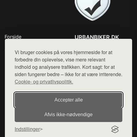
Forside
URBANBIKER.DK
Produkter
Tlf. 78768672
Top Rabatter
Vi bruger cookies på vores hjemmeside for at
Mail:
hej@want.dk
Blog
forbedre din oplevelse, vise mere relevant
Kontakt
indhold og analysere trafikken. Kort sagt: for at
Cookie- og privatlivspolitik
siden fungerer bedre – ikke for at være irriterende.
Cookie- og privatlivspolitik.
Denne side er en del af want.dk, der udgiver en række
Accepter alle
hjemmesider med præsentation af forskellige produkter fra
diverse webshops. Der sælges ikke varer fra denne side - vi
Afvis ikke‑nødvendige
henviser til de shops, som sælger varen. Vi har heller ikke
varerne på lager.
Indstillinger