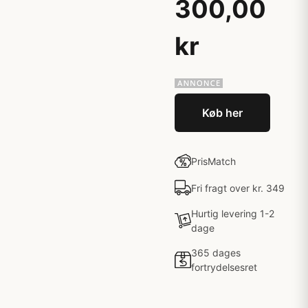
300,00
kr
Køb her
PrisMatch
Fri fragt over kr. 349
Hurtig levering 1-2
dage
365 dages
fortrydelsesret