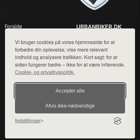
Forside
URBANBIKER.DK
Produkter
Tlf. 78768672
Top Rabatter
Vi bruger cookies på vores hjemmeside for at
Mail:
hej@want.dk
Blog
forbedre din oplevelse, vise mere relevant
Kontakt
indhold og analysere trafikken. Kort sagt: for at
Cookie- og privatlivspolitik
siden fungerer bedre – ikke for at være irriterende.
Cookie- og privatlivspolitik.
Denne side er en del af want.dk, der udgiver en række
Accepter alle
hjemmesider med præsentation af forskellige produkter fra
diverse webshops. Der sælges ikke varer fra denne side - vi
Afvis ikke‑nødvendige
henviser til de shops, som sælger varen. Vi har heller ikke
varerne på lager.
Indstillinger
© 2026 urbanbiker.dk. Alle rettigheder forbeholdes.