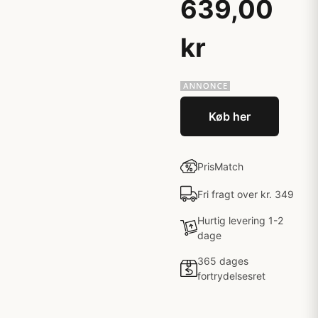
639,00
kr
Køb her
PrisMatch
Fri fragt over kr. 349
Hurtig levering 1-2
dage
365 dages
fortrydelsesret