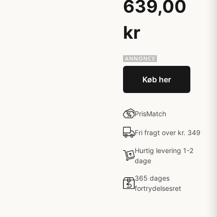
639,00
kr
Køb her
PrisMatch
Fri fragt over kr. 349
Hurtig levering 1-2
dage
365 dages
fortrydelsesret