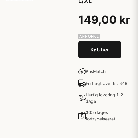
L/XL
149,00 kr
Køb her
PrisMatch
Fri fragt over kr. 349
Hurtig levering 1-2
dage
365 dages
fortrydelsesret