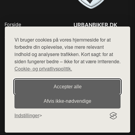
Forside
URBANBIKER.DK
Produkter
Tlf. 78768672
Top Rabatter
Vi bruger cookies på vores hjemmeside for at
Mail:
hej@want.dk
Blog
forbedre din oplevelse, vise mere relevant
Kontakt
indhold og analysere trafikken. Kort sagt: for at
Cookie- og privatlivspolitik
siden fungerer bedre – ikke for at være irriterende.
Cookie- og privatlivspolitik.
Denne side er en del af want.dk, der udgiver en række
Accepter alle
hjemmesider med præsentation af forskellige produkter fra
diverse webshops. Der sælges ikke varer fra denne side - vi
Afvis ikke‑nødvendige
henviser til de shops, som sælger varen. Vi har heller ikke
varerne på lager.
Indstillinger
© 2026 urbanbiker.dk. Alle rettigheder forbeholdes.