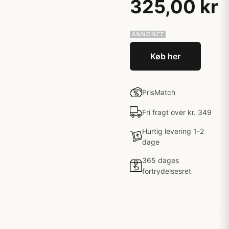
325,00 kr
Køb her
PrisMatch
Fri fragt over kr. 349
Hurtig levering 1-2
dage
365 dages
fortrydelsesret