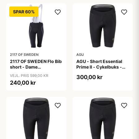
SPAR 60%
2117 OF SWEDEN
AGU
2117 OF SWEDEN Flo Bib
AGU - Short Essential
short - Dame
Prime II - Cykelbuks -
cykelshorts med seler -
Dame - Sort - Str. S
VEJL. PRIS 599,00 KR
300,00 kr
Sort - Str. 40
240,00 kr