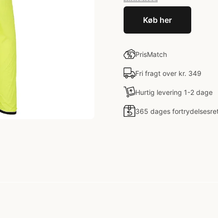
Køb her
PrisMatch
Fri fragt over kr. 349
Hurtig levering 1-2 dage
365 dages fortrydelsesre