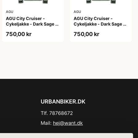
AGU
AGU
AGU City Cruiser -
AGU City Cruiser -
Cykeljakke - Dark Sage -
Cykeljakke - Dark Sage -
XS
XXL
750,00 kr
750,00 kr
URBANBIKER.DK
Tlf. 78768672
Mail:
hej@want.dk
Cookie- og privatlivspolitik