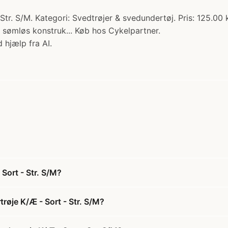
r. S/M. Kategori: Svedtrøjer & svedundertøj. Pris: 125.00 
i sømløs konstruk... Køb hos Cykelpartner.
 hjælp fra AI.
Sort - Str. S/M?
røje K/Æ - Sort - Str. S/M?