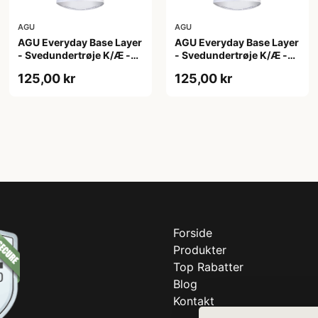
AGU
AGU
AGU Everyday Base Layer
AGU Everyday Base Layer
- Svedundertrøje K/Æ -
- Svedundertrøje K/Æ -
Hvid - Str. XS
Hvid - Str. XXL
125,00 kr
125,00 kr
Forside
Produkter
Top Rabatter
Blog
Kontakt