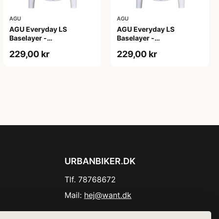
AGU
AGU
AGU Everyday LS
AGU Everyday LS
Baselayer -
Baselayer -
Svedundertrøje - Lange
Svedundertrøje - Lange
229,00 kr
229,00 kr
Ærmer - Herre - Hvid -
Ærmer - Herre - Hvid -
L/XL
S/M
URBANBIKER.DK
Tlf. 78768672
Mail:
hej@want.dk
Cookie- og privatlivspolitik