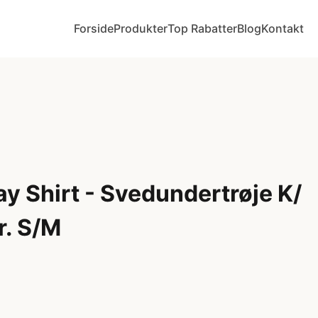
Forside
Produkter
Top Rabatter
Blog
Kontakt
y Shirt - Svedundertrøje K/
r. S/M