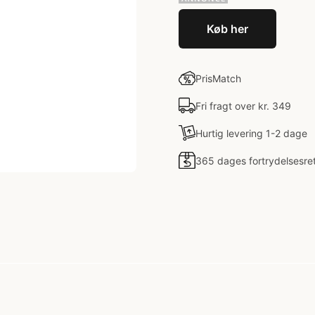
Køb her
PrisMatch
Fri fragt over kr. 349
Hurtig levering 1-2 dage
365 dages fortrydelsesre