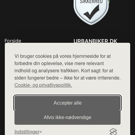
Forside
URBANBIKER.DK
Produkter
Tlf. 78768672
Top Rabatter
Vi bruger cookies på vores hjemmeside for at
Mail:
hej@want.dk
Blog
forbedre din oplevelse, vise mere relevant
Kontakt
indhold og analysere trafikken. Kort sagt: for at
Cookie- og privatlivspolitik
siden fungerer bedre – ikke for at være irriterende.
Cookie- og privatlivspolitik.
Denne side er en del af want.dk, der udgiver en række
Accepter alle
hjemmesider med præsentation af forskellige produkter fra
diverse webshops. Der sælges ikke varer fra denne side - vi
Afvis ikke‑nødvendige
henviser til de shops, som sælger varen. Vi har heller ikke
varerne på lager.
Indstillinger