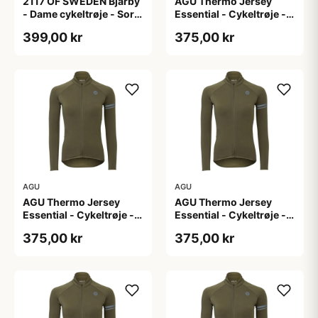
2117 OF SWEDEN Bjärby
AGU Thermo Jersey
- Dame cykeltrøje - Sort
Essential - Cykeltrøje -
- Str. 44
Dame - Army grøn - Str.
399,00 kr
375,00 kr
L
AGU
AGU
AGU Thermo Jersey
AGU Thermo Jersey
Essential - Cykeltrøje -
Essential - Cykeltrøje -
Dame - Army grøn - Str.
Dame - Army grøn - Str.
375,00 kr
375,00 kr
M
S