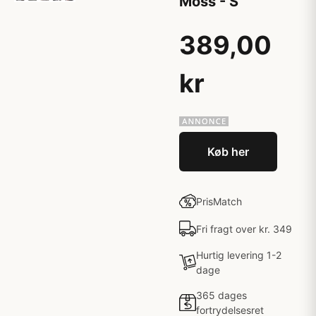
Moss - S
389,00
kr
Køb her
PrisMatch
Fri fragt over kr. 349
Hurtig levering 1-2
dage
365 dages
fortrydelsesret