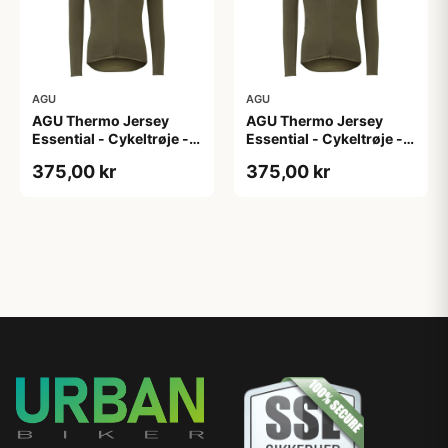
AGU
AGU
AGU Thermo Jersey
AGU Thermo Jersey
Essential - Cykeltrøje -
Essential - Cykeltrøje -
Dame - Army grøn - Str.
Dame - Army grøn - Str.
375,00 kr
375,00 kr
XL
XXL