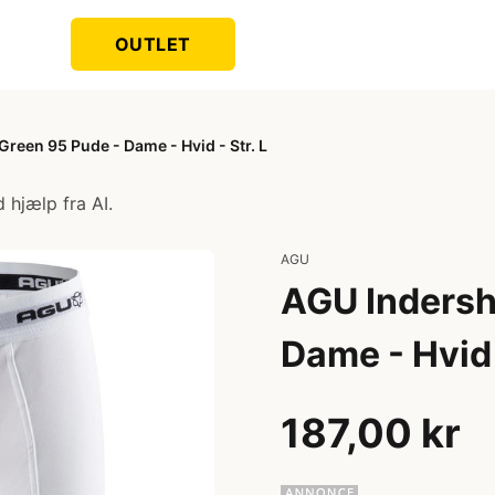
OUTLET
reen 95 Pude - Dame - Hvid - Str. L
 hjælp fra AI.
AGU
AGU Indersh
Dame - Hvid -
187,00 kr