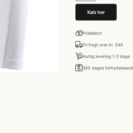
Køb her
PrisMatch
Fri fragt over kr. 349
Hurtig levering 1-2 dage
365 dages fortrydelsesre