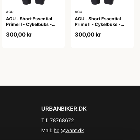
AGU
AGU
AGU - Short Essential
AGU - Short Essential
Prime II - Cykelbuks -
Prime II - Cykelbuks -
Dame - Sort - Str. XL
Dame - Sort - Str. XXL
300,00 kr
300,00 kr
URBANBIKER.DK
Tlf. 78768672
Mail:
hej@want.dk