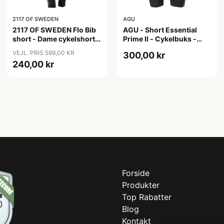
2117 OF SWEDEN
AGU
2117 OF SWEDEN Flo Bib
AGU - Short Essential
short - Dame cykelshorts
Prime II - Cykelbuks -
med seler - Sort - Str. 40
Dame - Sort - Str. S
VEJL. PRIS 599,00 KR
300,00 kr
240,00 kr
Forside
Produkter
Top Rabatter
Blog
Kontakt