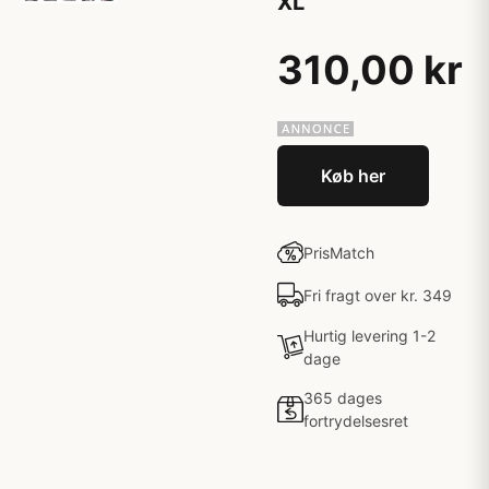
XL
310,00 kr
Køb her
PrisMatch
Fri fragt over kr. 349
Hurtig levering 1-2
dage
365 dages
fortrydelsesret