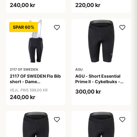
Sort - Str. 36
Sort - Str. 38
240,00 kr
220,00 kr
SPAR 60%
2117 OF SWEDEN
AGU
2117 OF SWEDEN Flo Bib
AGU - Short Essential
short - Dame
Prime II - Cykelbuks -
cykelshorts med seler -
Dame - Sort - Str. S
VEJL. PRIS 599,00 KR
300,00 kr
Sort - Str. 40
240,00 kr