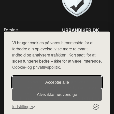
Forside
URBANBIKER.DK
Produkter
Tlf. 78768672
Top Rabatter
Vi bruger cookies på vores hjemmeside for at
Mail:
hej@want.dk
Blog
forbedre din oplevelse, vise mere relevant
Kontakt
indhold og analysere trafikken. Kort sagt: for at
Cookie- og privatlivspolitik
siden fungerer bedre – ikke for at være irriterende.
Cookie- og privatlivspolitik.
Denne side er en del af want.dk, der udgiver en række
Accepter alle
hjemmesider med præsentation af forskellige produkter fra
diverse webshops. Der sælges ikke varer fra denne side - vi
Afvis ikke‑nødvendige
henviser til de shops, som sælger varen. Vi har heller ikke
varerne på lager.
Indstillinger