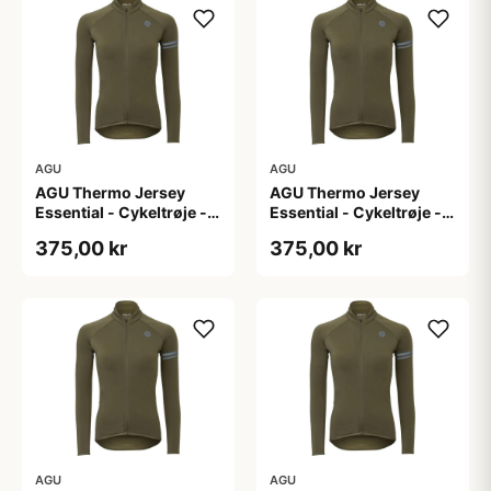
AGU
AGU
AGU Thermo Jersey
AGU Thermo Jersey
Essential - Cykeltrøje -
Essential - Cykeltrøje -
Dame - Army grøn - Str.
Dame - Army grøn - Str.
375,00 kr
375,00 kr
M
S
AGU
AGU