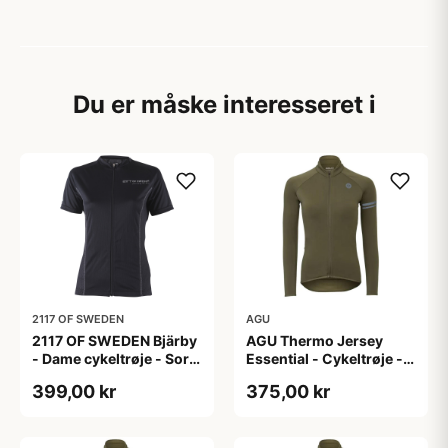
Du er måske interesseret i
2117 OF SWEDEN
AGU
2117 OF SWEDEN Bjärby
AGU Thermo Jersey
- Dame cykeltrøje - Sort
Essential - Cykeltrøje -
- Str. 44
Dame - Army grøn - Str.
399,00 kr
375,00 kr
L