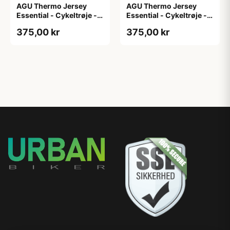
AGU Thermo Jersey
AGU Thermo Jersey
Essential - Cykeltrøje -
Essential - Cykeltrøje -
Dame - Army grøn - Str.
Dame - Army grøn - Str.
375,00 kr
375,00 kr
XL
XXL