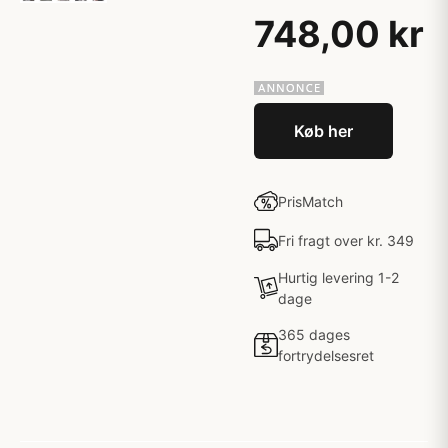
748,00 kr
Køb her
PrisMatch
Fri fragt over kr. 349
Hurtig levering 1-2
dage
365 dages
fortrydelsesret