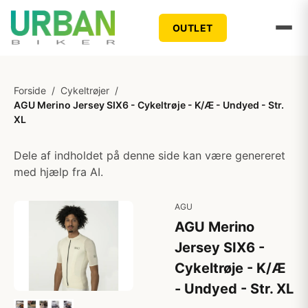
OUTLET
Forside
/
Cykeltrøjer
/
AGU Merino Jersey SIX6 - Cykeltrøje - K/Æ - Undyed - Str.
XL
Dele af indholdet på denne side kan være genereret
med hjælp fra AI.
AGU
AGU Merino
Jersey SIX6 -
Cykeltrøje - K/Æ
- Undyed - Str. XL