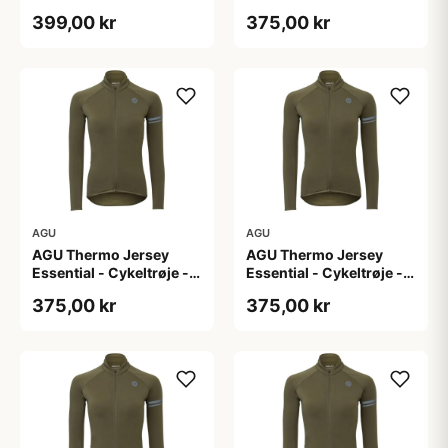
- Str. 44
Dame - Army grøn - Str.
399,00 kr
375,00 kr
L
AGU
AGU
AGU Thermo Jersey
AGU Thermo Jersey
Essential - Cykeltrøje -
Essential - Cykeltrøje -
Dame - Army grøn - Str.
Dame - Army grøn - Str.
375,00 kr
375,00 kr
M
S