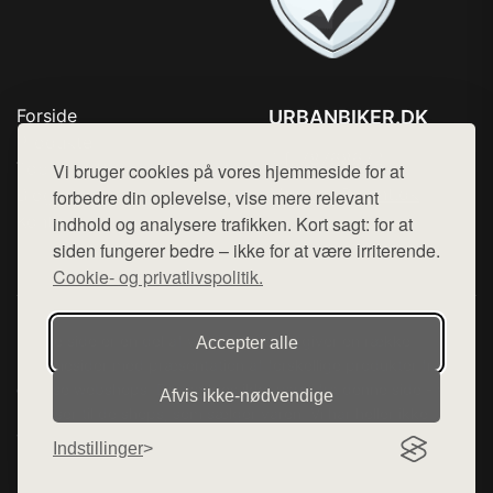
Forside
URBANBIKER.DK
Produkter
Tlf. 78768672
Top Rabatter
Vi bruger cookies på vores hjemmeside for at
Mail:
hej@want.dk
Blog
forbedre din oplevelse, vise mere relevant
Kontakt
indhold og analysere trafikken. Kort sagt: for at
Cookie- og privatlivspolitik
siden fungerer bedre – ikke for at være irriterende.
Cookie- og privatlivspolitik.
Denne side er en del af want.dk, der udgiver en række
Accepter alle
hjemmesider med præsentation af forskellige produkter fra
diverse webshops. Der sælges ikke varer fra denne side - vi
Afvis ikke‑nødvendige
henviser til de shops, som sælger varen. Vi har heller ikke
varerne på lager.
Indstillinger
© 2026 urbanbiker.dk. Alle rettigheder forbeholdes.