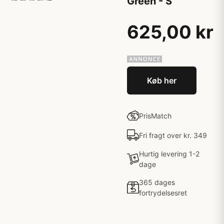
Green - S
625,00 kr
Køb her
PrisMatch
Fri fragt over kr. 349
Hurtig levering 1-2
dage
365 dages
fortrydelsesret