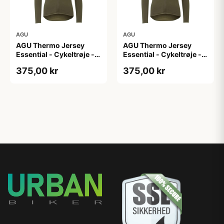
AGU
AGU
AGU Thermo Jersey
AGU Thermo Jersey
Essential - Cykeltrøje -
Essential - Cykeltrøje -
Dame - Army grøn - Str.
Dame - Army grøn - Str.
375,00 kr
375,00 kr
XL
XXL