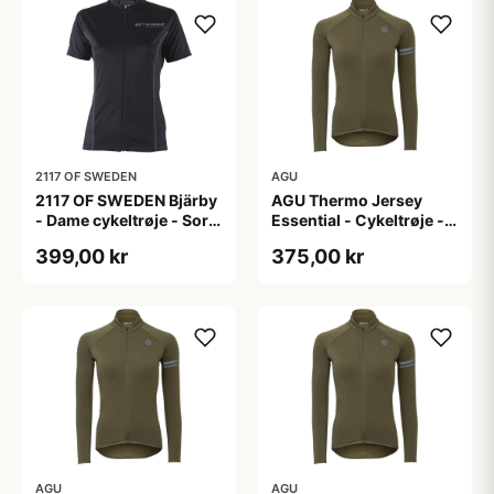
2117 OF SWEDEN
AGU
2117 OF SWEDEN Bjärby
AGU Thermo Jersey
- Dame cykeltrøje - Sort
Essential - Cykeltrøje -
- Str. 44
Dame - Army grøn - Str.
399,00 kr
375,00 kr
L
AGU
AGU