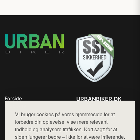
Forside
URBANBIKER.DK
Produkter
Tlf. 78768672
Top Rabatter
Vi bruger cookies på vores hjemmeside for at
Mail:
hej@want.dk
Blog
forbedre din oplevelse, vise mere relevant
Kontakt
indhold og analysere trafikken. Kort sagt: for at
Cookie- og privatlivspolitik
siden fungerer bedre – ikke for at være irriterende.