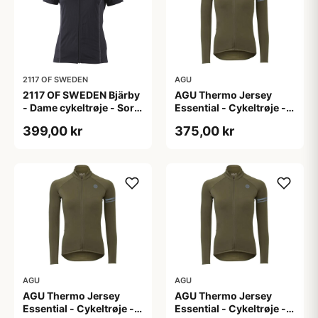
2117 OF SWEDEN
AGU
2117 OF SWEDEN Bjärby
AGU Thermo Jersey
- Dame cykeltrøje - Sort
Essential - Cykeltrøje -
- Str. 44
Dame - Army grøn - Str.
399,00 kr
375,00 kr
L
AGU
AGU
AGU Thermo Jersey
AGU Thermo Jersey
Essential - Cykeltrøje -
Essential - Cykeltrøje -