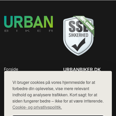
Forside
URBANBIKER.DK
Produkter
Tlf. 78768672
Top Rabatter
Vi bruger cookies på vores hjemmeside for at
Mail:
hej@want.dk
Blog
forbedre din oplevelse, vise mere relevant
Kontakt
indhold og analysere trafikken. Kort sagt: for at
Cookie- og privatlivspolitik
siden fungerer bedre – ikke for at være irriterende.
Cookie- og privatlivspolitik.