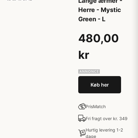
Lange ærmer -
Herre - Mystic
Green - L
480,00
kr
Køb her
PrisMatch
Fri fragt over kr. 349
Hurtig levering 1-2
dage