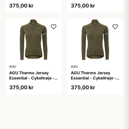
Dame - Army grøn - Str.
Dame - Army grøn - Str.
375,00 kr
375,00 kr
M
S
AGU
AGU
AGU Thermo Jersey
AGU Thermo Jersey
Essential - Cykeltrøje -
Essential - Cykeltrøje -
Dame - Army grøn - Str.
Dame - Army grøn - Str.
375,00 kr
375,00 kr
XL
XXL