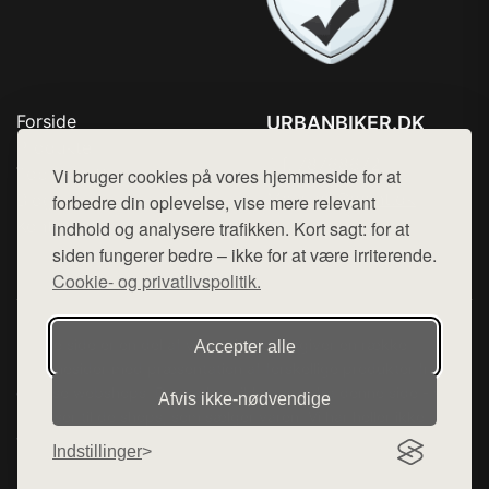
Forside
URBANBIKER.DK
Produkter
Tlf. 78768672
Top Rabatter
Vi bruger cookies på vores hjemmeside for at
Mail:
hej@want.dk
Blog
forbedre din oplevelse, vise mere relevant
Kontakt
indhold og analysere trafikken. Kort sagt: for at
Cookie- og privatlivspolitik
siden fungerer bedre – ikke for at være irriterende.
Cookie- og privatlivspolitik.
Denne side er en del af want.dk, der udgiver en række
Accepter alle
hjemmesider med præsentation af forskellige produkter fra
diverse webshops. Der sælges ikke varer fra denne side - vi
Afvis ikke‑nødvendige
henviser til de shops, som sælger varen. Vi har heller ikke
varerne på lager.
Indstillinger
© 2026 urbanbiker.dk. Alle rettigheder forbeholdes.