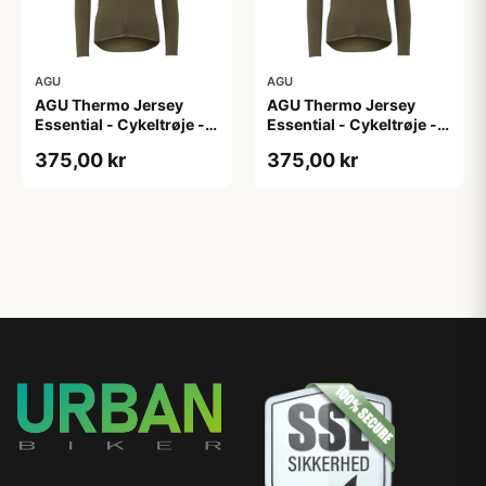
AGU
AGU
AGU Thermo Jersey
AGU Thermo Jersey
Essential - Cykeltrøje -
Essential - Cykeltrøje -
Dame - Army grøn - Str.
Dame - Army grøn - Str.
375,00 kr
375,00 kr
XL
XXL