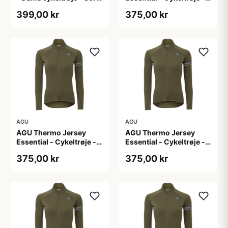
- Str. 44
Dame - Army grøn - Str.
399,00 kr
375,00 kr
L
AGU
AGU
AGU Thermo Jersey
AGU Thermo Jersey
Essential - Cykeltrøje -
Essential - Cykeltrøje -
Dame - Army grøn - Str.
Dame - Army grøn - Str.
375,00 kr
375,00 kr
M
S