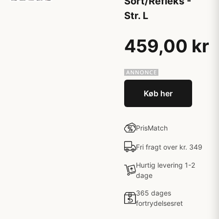
Sort/Refleks -
Str. L
459,00 kr
Køb her
PrisMatch
Fri fragt over kr. 349
Hurtig levering 1-2
dage
365 dages
fortrydelsesret