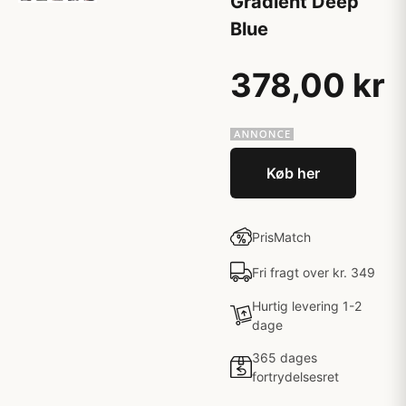
Gradient Deep
Blue
378,00 kr
Køb her
PrisMatch
Fri fragt over kr. 349
Hurtig levering 1-2
dage
365 dages
fortrydelsesret