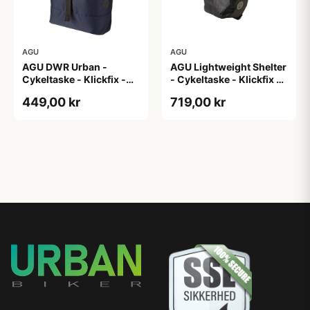
AGU
AGU
AGU DWR Urban -
AGU Lightweight Shelter
Cykeltaske - Klickfix -
- Cykeltaske - Klickfix -
17L - Navy blå
21L - 2 stk - Sort
449,00 kr
719,00 kr