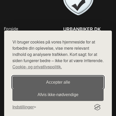
Forside
URBANBIKER.DK
Produkter
Tlf. 78768672
Top Rabatter
Vi bruger cookies på vores hjemmeside for at
Mail:
hej@want.dk
Blog
forbedre din oplevelse, vise mere relevant
Kontakt
indhold og analysere trafikken. Kort sagt: for at
Cookie- og privatlivspolitik
siden fungerer bedre – ikke for at være irriterende.
Cookie- og privatlivspolitik.
Denne side er en del af want.dk, der udgiver en række
Accepter alle
hjemmesider med præsentation af forskellige produkter fra
diverse webshops. Der sælges ikke varer fra denne side - vi
Afvis ikke‑nødvendige
henviser til de shops, som sælger varen. Vi har heller ikke
varerne på lager.
Indstillinger
© 2026 urbanbiker.dk. Alle rettigheder forbeholdes.