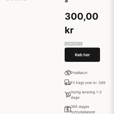
S
300,00
kr
Køb her
PrisMatch
Fri fragt over kr. 349
Hurtig levering 1-2
dage
365 dages
fortrydelsesret