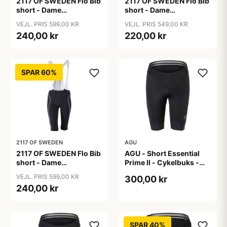
2117 OF SWEDEN Flo Bib
2117 OF SWEDEN Flo Bib
short - Dame
short - Dame
cykelshorts med seler -
cykelshorts med seler -
VEJL. PRIS 599,00 KR
VEJL. PRIS 549,00 KR
Sort - Str. 36
Sort - Str. 38
240,00 kr
220,00 kr
SPAR 60%
2117 OF SWEDEN
AGU
2117 OF SWEDEN Flo Bib
AGU - Short Essential
short - Dame
Prime II - Cykelbuks -
cykelshorts med seler -
Dame - Sort - Str. XL
VEJL. PRIS 599,00 KR
300,00 kr
Sort - Str. 40
240,00 kr
SPAR 40%