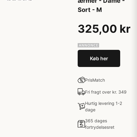
ærmer - Dame -
Sort - M
325,00 kr
Køb her
PrisMatch
Fri fragt over kr. 349
Hurtig levering 1-2
dage
365 dages
fortrydelsesret