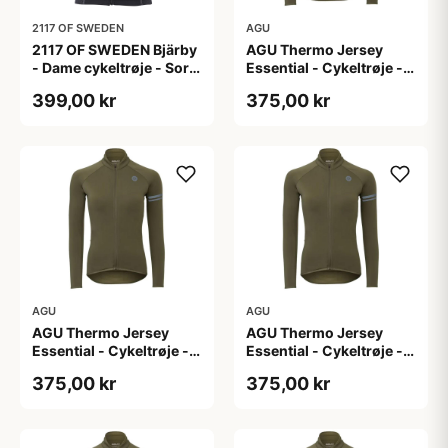
2117 OF SWEDEN
AGU
2117 OF SWEDEN Bjärby
AGU Thermo Jersey
- Dame cykeltrøje - Sort
Essential - Cykeltrøje -
- Str. 44
Dame - Army grøn - Str.
399,00 kr
375,00 kr
L
AGU
AGU
AGU Thermo Jersey
AGU Thermo Jersey
Essential - Cykeltrøje -
Essential - Cykeltrøje -
Dame - Army grøn - Str.
Dame - Army grøn - Str.
375,00 kr
375,00 kr
M
S