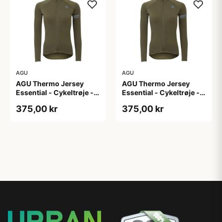
AGU
AGU
AGU Thermo Jersey
AGU Thermo Jersey
Essential - Cykeltrøje -
Essential - Cykeltrøje -
Dame - Army grøn - Str.
Dame - Army grøn - Str.
375,00 kr
375,00 kr
XL
XXL