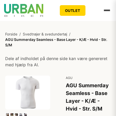
OUTLET
Forside
/
Svedtrøjer & svedundertøj
/
AGU Summerday Seamless - Base Layer - K/Æ - Hvid - Str.
S/M
Dele af indholdet på denne side kan være genereret
med hjælp fra AI.
AGU
AGU Summerday
Seamless - Base
Layer - K/Æ -
Hvid - Str. S/M