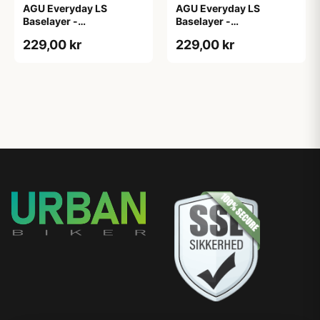
AGU Everyday LS
AGU Everyday LS
Baselayer -
Baselayer -
Svedundertrøje - Lange
Svedundertrøje - Lange
229,00 kr
229,00 kr
Ærmer - Herre - Hvid -
Ærmer - Herre - Hvid -
L/XL
S/M