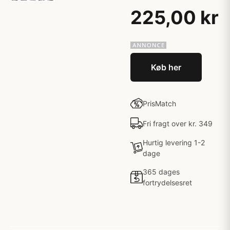
225,00 kr
Køb her
PrisMatch
Fri fragt over kr. 349
Hurtig levering 1-2
dage
365 dages
fortrydelsesret