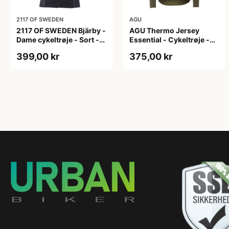
2117 OF SWEDEN
AGU
2117 OF SWEDEN Bjärby -
AGU Thermo Jersey
Dame cykeltrøje - Sort -
Essential - Cykeltrøje -
Str. 44
Dame - Army grøn - Str. L
399,00 kr
375,00 kr