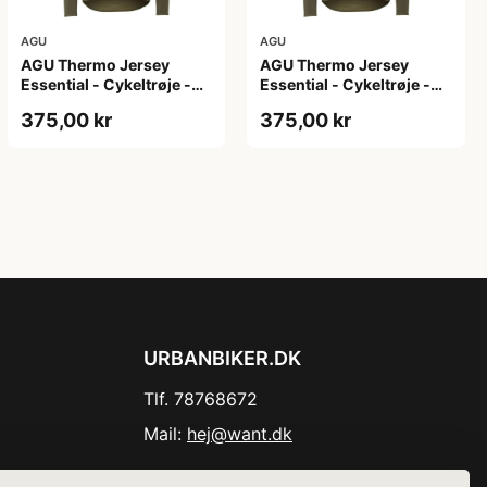
AGU
AGU
AGU Thermo Jersey
AGU Thermo Jersey
Essential - Cykeltrøje -
Essential - Cykeltrøje -
Dame - Army grøn - Str.
Dame - Army grøn - Str.
375,00 kr
375,00 kr
XL
XXL
URBANBIKER.DK
Tlf. 78768672
Mail:
hej@want.dk
Cookie- og privatlivspolitik