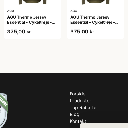
AGU
AGU
AGU Thermo Jersey
AGU Thermo Jersey
Essential - Cykeltrøje -
Essential - Cykeltrøje -
Dame - Army grøn - Str.
Dame - Army grøn - Str. S
375,00 kr
375,00 kr
M
Forside
Produkter
Top Rabatter
Blog
Kontakt