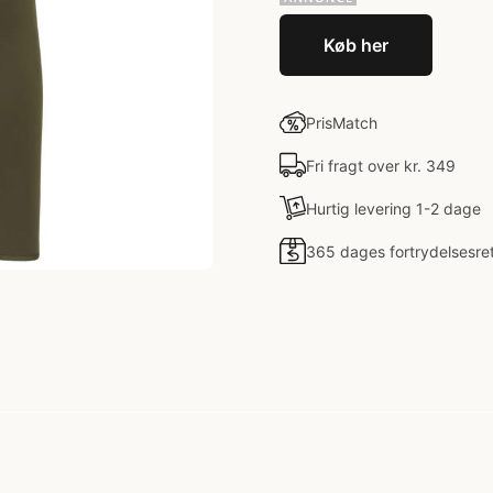
Køb her
PrisMatch
Fri fragt over kr. 349
Hurtig levering 1-2 dage
365 dages fortrydelsesre