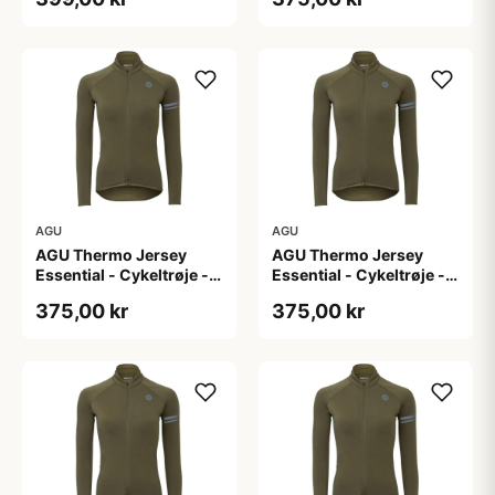
L
AGU
AGU
AGU Thermo Jersey
AGU Thermo Jersey
Essential - Cykeltrøje -
Essential - Cykeltrøje -
Dame - Army grøn - Str.
Dame - Army grøn - Str.
375,00 kr
375,00 kr
M
S