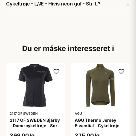
Cykeltrøje - L/Æ - Hivis neon gul - Str. L?
Du er måske interesseret i
2117 OF SWEDEN
AGU
2117 OF SWEDEN Bjärby
AGU Thermo Jersey
- Dame cykeltrøje - Sort
Essential - Cykeltrøje -
- Str. 44
Dame - Army grøn - Str.
399,00 kr
375,00 kr