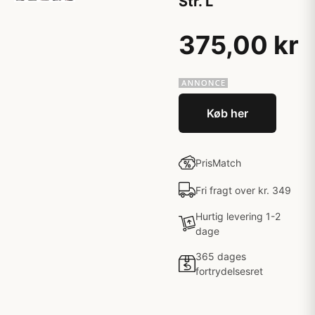
Str. L
375,00 kr
Køb her
PrisMatch
Fri fragt over kr. 349
Hurtig levering 1-2
dage
365 dages
fortrydelsesret