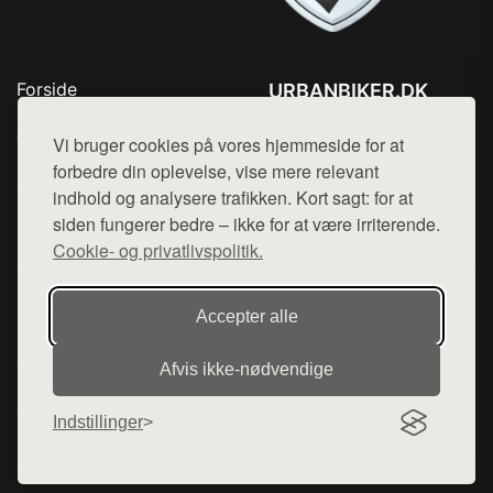
Forside
URBANBIKER.DK
Produkter
Tlf. 78768672
Top Rabatter
Vi bruger cookies på vores hjemmeside for at
Mail:
hej@want.dk
Blog
forbedre din oplevelse, vise mere relevant
Kontakt
indhold og analysere trafikken. Kort sagt: for at
Cookie- og privatlivspolitik
siden fungerer bedre – ikke for at være irriterende.
Cookie- og privatlivspolitik.
Denne side er en del af want.dk, der udgiver en række
Accepter alle
hjemmesider med præsentation af forskellige produkter fra
diverse webshops. Der sælges ikke varer fra denne side - vi
Afvis ikke‑nødvendige
henviser til de shops, som sælger varen. Vi har heller ikke
varerne på lager.
Indstillinger
© 2026 urbanbiker.dk. Alle rettigheder forbeholdes.