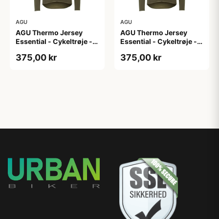
AGU
AGU
AGU Thermo Jersey
AGU Thermo Jersey
Essential - Cykeltrøje -
Essential - Cykeltrøje -
Dame - Army grøn - Str.
Dame - Army grøn - Str.
375,00 kr
375,00 kr
XL
XXL