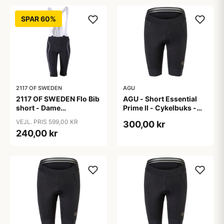
SPAR 60%
2117 OF SWEDEN
AGU
2117 OF SWEDEN Flo Bib
AGU - Short Essential
short - Dame
Prime II - Cykelbuks -
cykelshorts med seler -
Dame - Sort - Str. S
VEJL. PRIS 599,00 KR
300,00 kr
Sort - Str. 40
240,00 kr