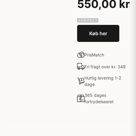
550,00 kr
Køb her
PrisMatch
Fri fragt over kr. 349
Hurtig levering 1-2
dage
365 dages
fortrydelsesret