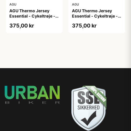
AGU
AGU
AGU Thermo Jersey
AGU Thermo Jersey
Essential - Cykeltrøje -
Essential - Cykeltrøje -
Dame - Army grøn - Str.
Dame - Army grøn - Str.
375,00 kr
375,00 kr
XL
XXL