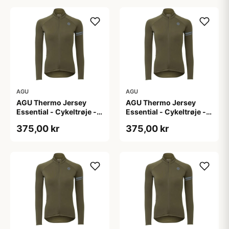
AGU
AGU
AGU Thermo Jersey
AGU Thermo Jersey
Essential - Cykeltrøje -
Essential - Cykeltrøje -
Dame - Army grøn - Str.
Dame - Army grøn - Str.
375,00 kr
375,00 kr
M
S