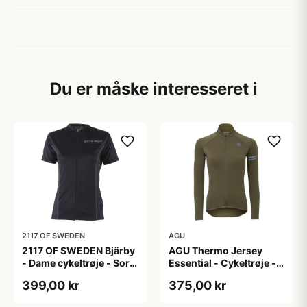
Du er måske interesseret i
2117 OF SWEDEN
AGU
2117 OF SWEDEN Bjärby
AGU Thermo Jersey
- Dame cykeltrøje - Sort
Essential - Cykeltrøje -
- Str. 44
Dame - Army grøn - Str.
399,00 kr
375,00 kr
L