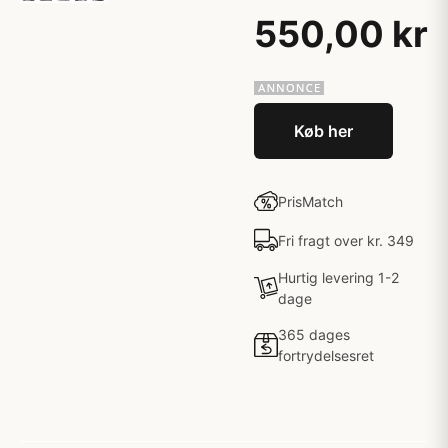
550,00 kr
Køb her
PrisMatch
Fri fragt over kr. 349
Hurtig levering 1-2
dage
365 dages
fortrydelsesret