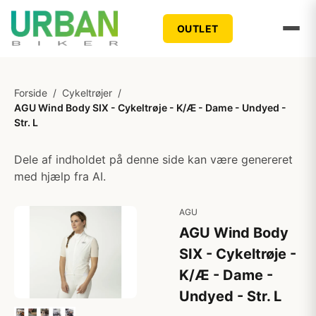
OUTLET
Forside
/
Cykeltrøjer
/
AGU Wind Body SIX - Cykeltrøje - K/Æ - Dame - Undyed -
Str. L
Dele af indholdet på denne side kan være genereret
med hjælp fra AI.
AGU
AGU Wind Body
SIX - Cykeltrøje -
K/Æ - Dame -
Undyed - Str. L