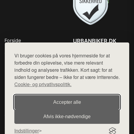
Forside
URBANBIKER.DK
Produkter
Tlf. 78768672
Top Rabatter
Vi bruger cookies på vores hjemmeside for at
Mail:
hej@want.dk
Blog
forbedre din oplevelse, vise mere relevant
Kontakt
indhold og analysere trafikken. Kort sagt: for at
Cookie- og privatlivspolitik
siden fungerer bedre – ikke for at være irriterende.
Cookie- og privatlivspolitik.
Denne side er en del af want.dk, der udgiver en række
Accepter alle
hjemmesider med præsentation af forskellige produkter fra
diverse webshops. Der sælges ikke varer fra denne side - vi
Afvis ikke‑nødvendige
henviser til de shops, som sælger varen. Vi har heller ikke
varerne på lager.
Indstillinger