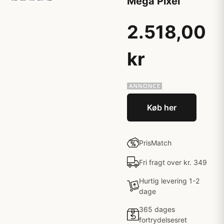
Mega Pixel
2.518,00
kr
Køb her
PrisMatch
Fri fragt over kr. 349
Hurtig levering 1-2
dage
365 dages
fortrydelsesret