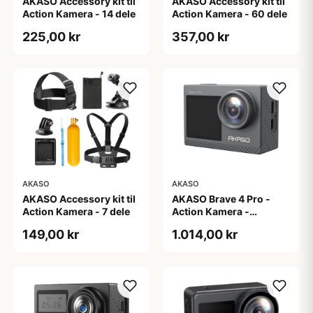
AKASO Accessory kit til
AKASO Accessory kit til
Action Kamera - 14 dele
Action Kamera - 60 dele
225,00 kr
357,00 kr
AKASO
AKASO
AKASO Accessory kit til
AKASO Brave 4 Pro -
Action Kamera - 7 dele
Action Kamera -
4K/30fps - 20 Mega
149,00 kr
1.014,00 kr
Pixel