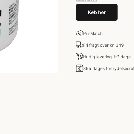
Køb her
PrisMatch
Fri fragt over kr. 349
Hurtig levering 1-2 dage
365 dages fortrydelsesre