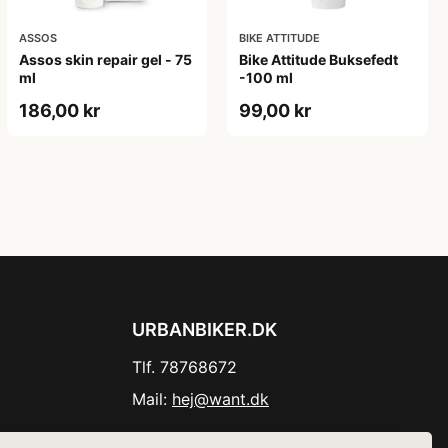
ASSOS
BIKE ATTITUDE
Assos skin repair gel - 75
Bike Attitude Buksefedt
ml
-100 ml
186,00 kr
99,00 kr
URBANBIKER.DK
Tlf. 78768672
Mail:
hej@want.dk
Cookie- og privatlivspolitik