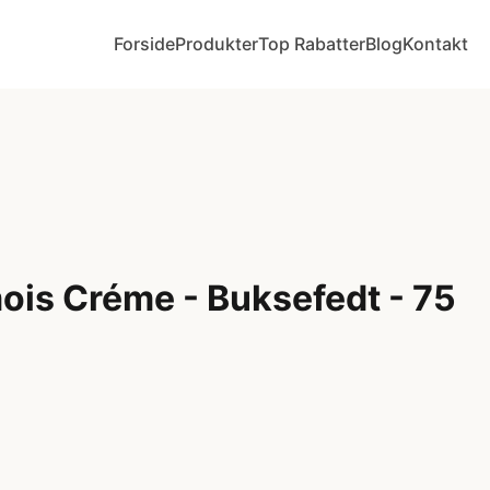
Forside
Produkter
Top Rabatter
Blog
Kontakt
is Créme - Buksefedt - 75