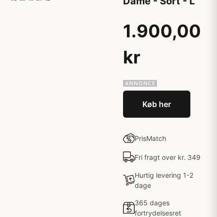
Dame - Sort - L
1.900,00
kr
Køb her
PrisMatch
Fri fragt over kr. 349
Hurtig levering 1-2
dage
365 dages
fortrydelsesret