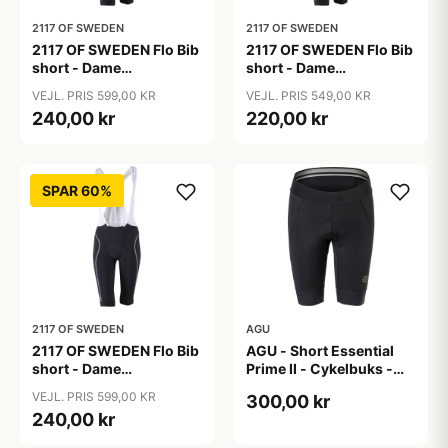
2117 OF SWEDEN
2117 OF SWEDEN
2117 OF SWEDEN Flo Bib
2117 OF SWEDEN Flo Bib
short - Dame
short - Dame
cykelshorts med seler -
cykelshorts med seler -
VEJL. PRIS 599,00 KR
VEJL. PRIS 549,00 KR
Sort - Str. 36
Sort - Str. 38
240,00 kr
220,00 kr
SPAR 60%
2117 OF SWEDEN
AGU
2117 OF SWEDEN Flo Bib
AGU - Short Essential
short - Dame
Prime II - Cykelbuks -
cykelshorts med seler -
Dame - Sort - Str. S
VEJL. PRIS 599,00 KR
300,00 kr
Sort - Str. 40
240,00 kr