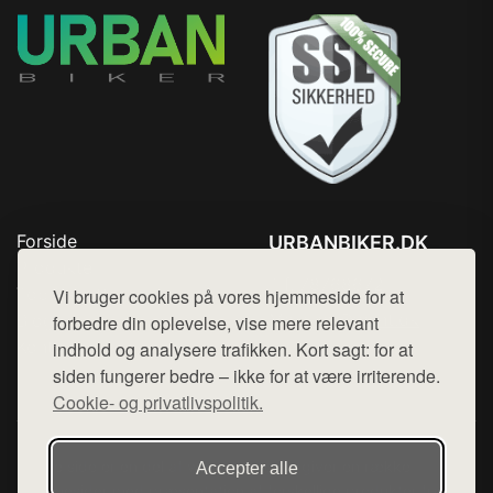
Forside
URBANBIKER.DK
Produkter
Tlf. 78768672
Top Rabatter
Vi bruger cookies på vores hjemmeside for at
Mail:
hej@want.dk
Blog
forbedre din oplevelse, vise mere relevant
Kontakt
indhold og analysere trafikken. Kort sagt: for at
Cookie- og privatlivspolitik
siden fungerer bedre – ikke for at være irriterende.
Cookie- og privatlivspolitik.
Denne side er en del af want.dk, der udgiver en række
Accepter alle
hjemmesider med præsentation af forskellige produkter fra