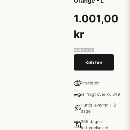
Orange - L
1.001,00
kr
Køb her
PrisMatch
Fri fragt over kr. 349
Hurtig levering 1-2
dage
365 dages
fortrydelsesret