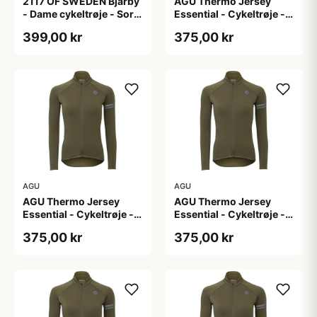
2117 OF SWEDEN Bjärby
AGU Thermo Jersey
- Dame cykeltrøje - Sort
Essential - Cykeltrøje -
- Str. 44
Dame - Army grøn - Str.
399,00 kr
375,00 kr
L
AGU
AGU
AGU Thermo Jersey
AGU Thermo Jersey
Essential - Cykeltrøje -
Essential - Cykeltrøje -
Dame - Army grøn - Str.
Dame - Army grøn - Str.
375,00 kr
375,00 kr
M
S