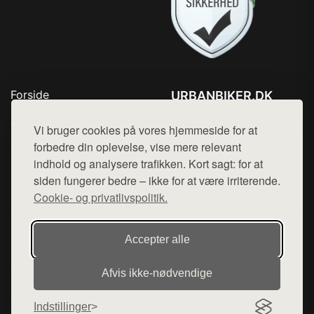
Forside
URBANBIKER.DK
Produkter
Tlf. 78768672
Top Rabatter
Vi bruger cookies på vores hjemmeside for at
Mail:
hej@want.dk
Blog
forbedre din oplevelse, vise mere relevant
Kontakt
indhold og analysere trafikken. Kort sagt: for at
Cookie- og privatlivspolitik
siden fungerer bedre – ikke for at være irriterende.
Cookie- og privatlivspolitik.
Denne side er en del af want.dk, der udgiver en række
Accepter alle
hjemmesider med præsentation af forskellige produkter fra
diverse webshops. Der sælges ikke varer fra denne side - vi
Afvis ikke‑nødvendige
henviser til de shops, som sælger varen. Vi har heller ikke
varerne på lager.
Indstillinger