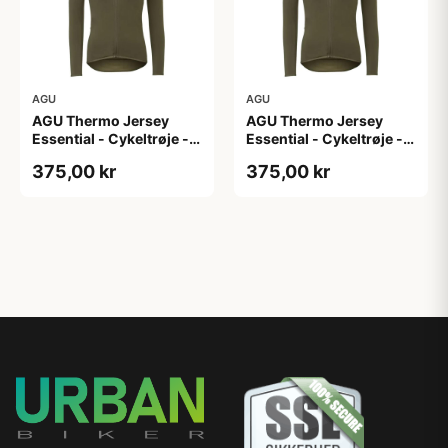
AGU
AGU
AGU Thermo Jersey
AGU Thermo Jersey
Essential - Cykeltrøje -
Essential - Cykeltrøje -
Dame - Army grøn - Str.
Dame - Army grøn - Str.
375,00 kr
375,00 kr
XL
XXL