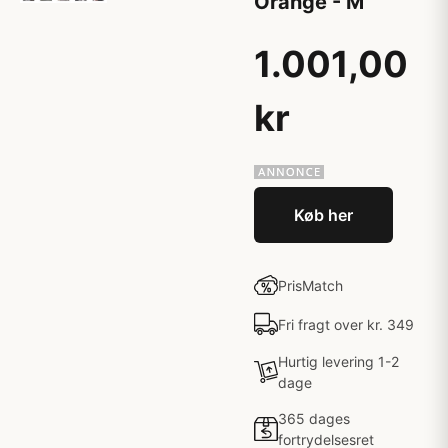
Orange - M
1.001,00
kr
Køb her
PrisMatch
Fri fragt over kr. 349
Hurtig levering 1-2
dage
365 dages
fortrydelsesret