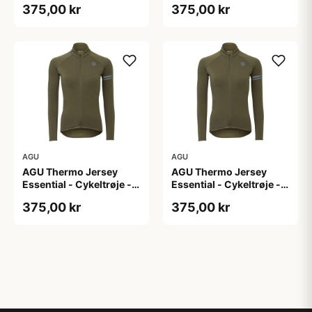
375,00 kr
375,00 kr
M
S
AGU
AGU
AGU Thermo Jersey
AGU Thermo Jersey
Essential - Cykeltrøje -
Essential - Cykeltrøje -
Dame - Army grøn - Str.
Dame - Army grøn - Str.
375,00 kr
375,00 kr
XL
XXL