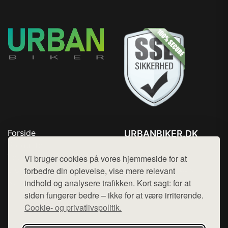
Forside
URBANBIKER.DK
Produkter
Tlf. 78768672
Top Rabatter
Vi bruger cookies på vores hjemmeside for at
Mail:
hej@want.dk
Blog
forbedre din oplevelse, vise mere relevant
Kontakt
indhold og analysere trafikken. Kort sagt: for at
Cookie- og privatlivspolitik
siden fungerer bedre – ikke for at være irriterende.
Cookie- og privatlivspolitik.