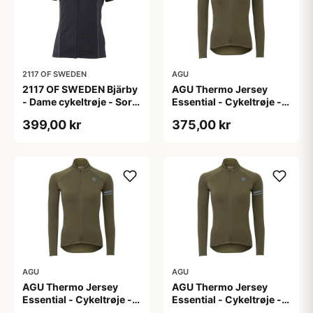
2117 OF SWEDEN
AGU
2117 OF SWEDEN Bjärby
AGU Thermo Jersey
- Dame cykeltrøje - Sort
Essential - Cykeltrøje -
- Str. 44
Dame - Army grøn - Str.
399,00 kr
375,00 kr
L
AGU
AGU
AGU Thermo Jersey
AGU Thermo Jersey
Essential - Cykeltrøje -
Essential - Cykeltrøje -
Dame - Army grøn - Str.
Dame - Army grøn - Str.