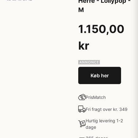
Herre - Lollypop -
M
1.150,00
kr
Køb her
PrisMatch
Fri fragt over kr. 349
Hurtig levering 1-2
dage