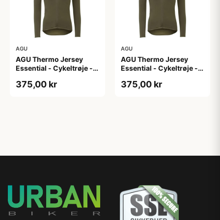
AGU
AGU
AGU Thermo Jersey
AGU Thermo Jersey
Essential - Cykeltrøje -
Essential - Cykeltrøje -
Dame - Army grøn - Str.
Dame - Army grøn - Str.
375,00 kr
375,00 kr
XL
XXL