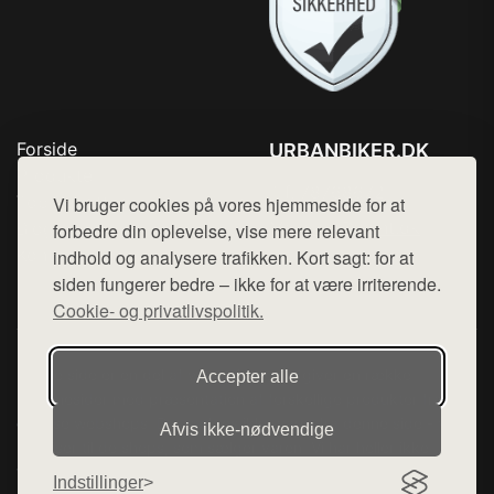
Forside
URBANBIKER.DK
Produkter
Tlf. 78768672
Top Rabatter
Vi bruger cookies på vores hjemmeside for at
Mail:
hej@want.dk
Blog
forbedre din oplevelse, vise mere relevant
Kontakt
indhold og analysere trafikken. Kort sagt: for at
Cookie- og privatlivspolitik
siden fungerer bedre – ikke for at være irriterende.
Cookie- og privatlivspolitik.
Denne side er en del af want.dk, der udgiver en række
Accepter alle
hjemmesider med præsentation af forskellige produkter fra
diverse webshops. Der sælges ikke varer fra denne side - vi
Afvis ikke‑nødvendige
henviser til de shops, som sælger varen. Vi har heller ikke
varerne på lager.
Indstillinger