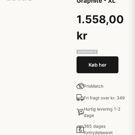
Graphite - XL
1.558,00
kr
Køb her
PrisMatch
Fri fragt over kr. 349
Hurtig levering 1-2
dage
365 dages
fortrydelsesret