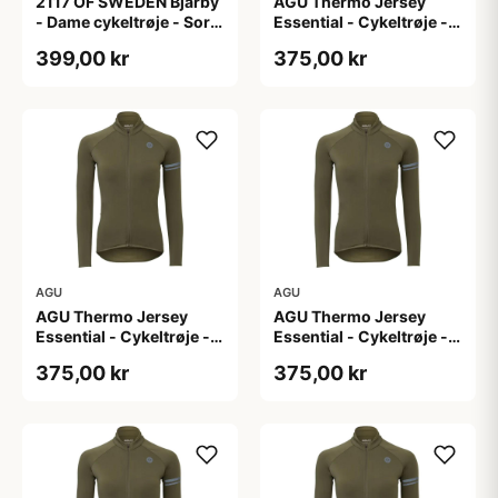
2117 OF SWEDEN Bjärby
AGU Thermo Jersey
- Dame cykeltrøje - Sort
Essential - Cykeltrøje -
- Str. 44
Dame - Army grøn - Str.
399,00 kr
375,00 kr
L
AGU
AGU
AGU Thermo Jersey
AGU Thermo Jersey
Essential - Cykeltrøje -
Essential - Cykeltrøje -
Dame - Army grøn - Str.
Dame - Army grøn - Str.
375,00 kr
375,00 kr
M
S