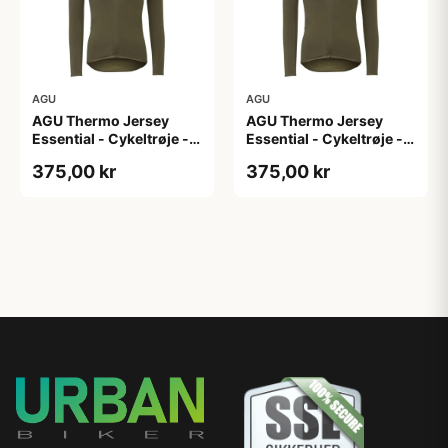
AGU
AGU
AGU Thermo Jersey
AGU Thermo Jersey
Essential - Cykeltrøje -
Essential - Cykeltrøje -
Dame - Army grøn - Str.
Dame - Army grøn - Str.
375,00 kr
375,00 kr
XL
XXL