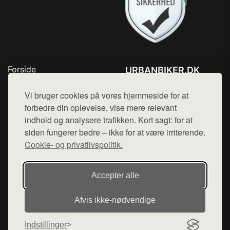
Forside
URBANBIKER.DK
Produkter
Tlf. 78768672
Top Rabatter
Vi bruger cookies på vores hjemmeside for at
Mail:
hej@want.dk
Blog
forbedre din oplevelse, vise mere relevant
Kontakt
indhold og analysere trafikken. Kort sagt: for at
Cookie- og privatlivspolitik
siden fungerer bedre – ikke for at være irriterende.
Cookie- og privatlivspolitik.
Denne side er en del af want.dk, der udgiver en række
Accepter alle
hjemmesider med præsentation af forskellige produkter fra
diverse webshops. Der sælges ikke varer fra denne side - vi
Afvis ikke‑nødvendige
henviser til de shops, som sælger varen. Vi har heller ikke
varerne på lager.
Indstillinger