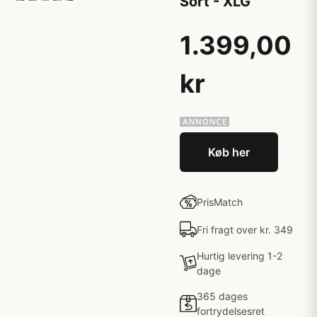
Sort - XLG
1.399,00
kr
Køb her
PrisMatch
Fri fragt over kr. 349
Hurtig levering 1-2
dage
365 dages
fortrydelsesret