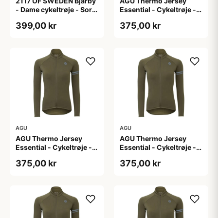
2117 OF SWEDEN Bjärby
AGU Thermo Jersey
- Dame cykeltrøje - Sort
Essential - Cykeltrøje -
- Str. 44
Dame - Army grøn - Str.
399,00 kr
375,00 kr
L
AGU
AGU
AGU Thermo Jersey
AGU Thermo Jersey
Essential - Cykeltrøje -
Essential - Cykeltrøje -
Dame - Army grøn - Str.
Dame - Army grøn - Str.
375,00 kr
375,00 kr
M
S