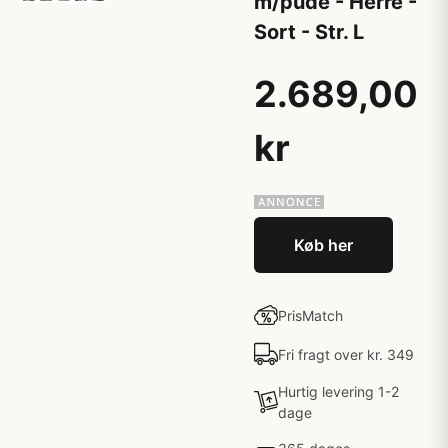
m/pude - Herre -
Sort - Str. L
2.689,00
kr
Køb her
PrisMatch
Fri fragt over kr. 349
Hurtig levering 1-2
dage