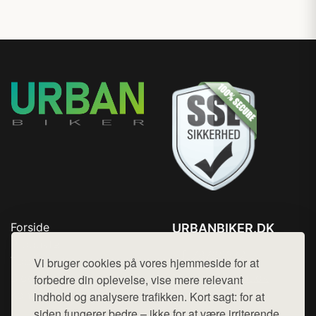
Forside
URBANBIKER.DK
Produkter
Tlf. 78768672
Top Rabatter
Vi bruger cookies på vores hjemmeside for at
Mail:
hej@want.dk
Blog
forbedre din oplevelse, vise mere relevant
Kontakt
indhold og analysere trafikken. Kort sagt: for at
Cookie- og privatlivspolitik
siden fungerer bedre – ikke for at være irriterende.