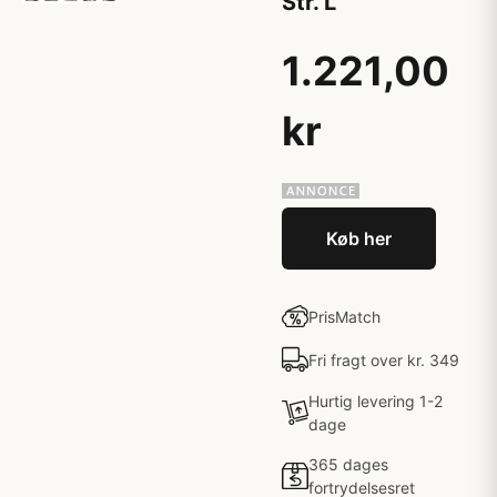
Str. L
1.221,00
kr
Køb her
PrisMatch
Fri fragt over kr. 349
Hurtig levering 1-2
dage
365 dages
fortrydelsesret