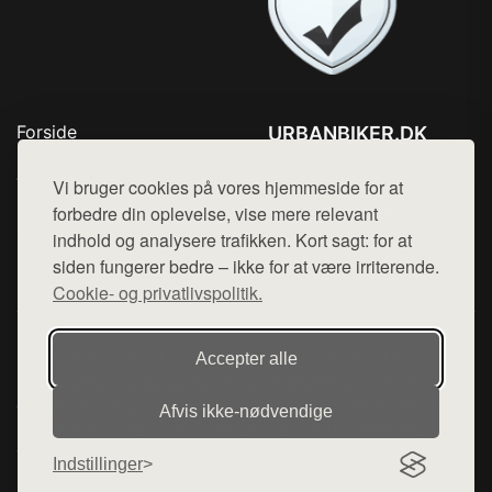
Forside
URBANBIKER.DK
Produkter
Tlf. 78768672
Top Rabatter
Vi bruger cookies på vores hjemmeside for at
Mail:
hej@want.dk
Blog
forbedre din oplevelse, vise mere relevant
Kontakt
indhold og analysere trafikken. Kort sagt: for at
Cookie- og privatlivspolitik
siden fungerer bedre – ikke for at være irriterende.
Cookie- og privatlivspolitik.
Denne side er en del af want.dk, der udgiver en række
Accepter alle
hjemmesider med præsentation af forskellige produkter fra
diverse webshops. Der sælges ikke varer fra denne side - vi
Afvis ikke‑nødvendige
henviser til de shops, som sælger varen. Vi har heller ikke
varerne på lager.
Indstillinger