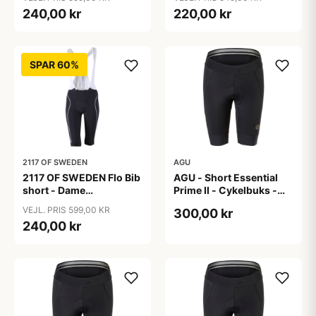
Sort - Str. 36
Sort - Str. 38
240,00 kr
220,00 kr
SPAR 60%
2117 OF SWEDEN
AGU
2117 OF SWEDEN Flo Bib
AGU - Short Essential
short - Dame
Prime II - Cykelbuks -
cykelshorts med seler -
Dame - Sort - Str. S
VEJL. PRIS 599,00 KR
300,00 kr
Sort - Str. 40
240,00 kr