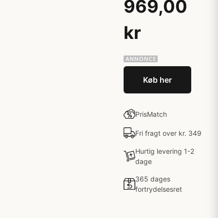
969,00
kr
Køb her
PrisMatch
Fri fragt over kr. 349
Hurtig levering 1-2
dage
365 dages
fortrydelsesret