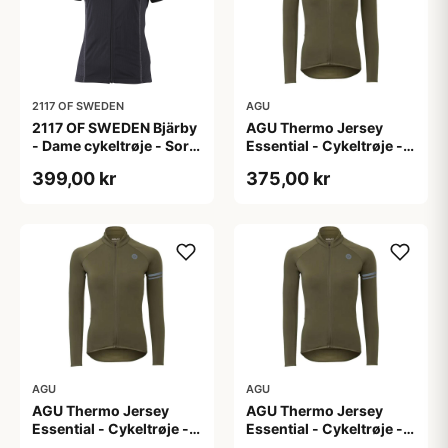
2117 OF SWEDEN
AGU
2117 OF SWEDEN Bjärby
AGU Thermo Jersey
- Dame cykeltrøje - Sort
Essential - Cykeltrøje -
- Str. 44
Dame - Army grøn - Str.
399,00 kr
375,00 kr
L
AGU
AGU
AGU Thermo Jersey
AGU Thermo Jersey
Essential - Cykeltrøje -
Essential - Cykeltrøje -
Dame - Army grøn - Str.
Dame - Army grøn - Str.