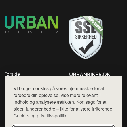
Forside
URBANBIKER.DK
Produkter
Tlf. 78768672
Top Rabatter
Vi bruger cookies på vores hjemmeside for at
Mail:
hej@want.dk
Blog
forbedre din oplevelse, vise mere relevant
Kontakt
indhold og analysere trafikken. Kort sagt: for at
Cookie- og privatlivspolitik
siden fungerer bedre – ikke for at være irriterende.
Cookie- og privatlivspolitik.