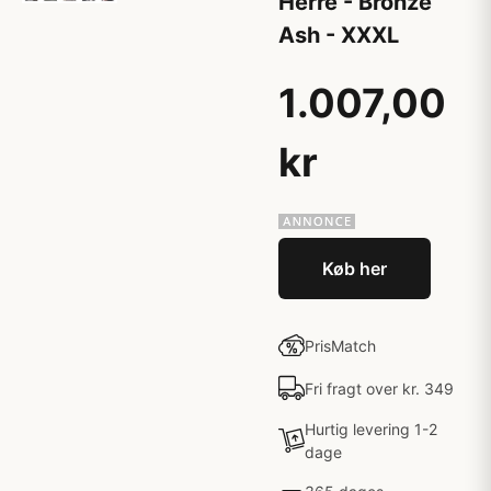
Herre - Bronze
Ash - XXXL
1.007,00
kr
Køb her
PrisMatch
Fri fragt over kr. 349
Hurtig levering 1-2
dage