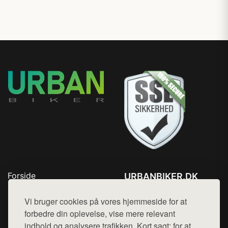
Forside
URBANBIKER.DK
Produkter
Tlf. 78768672
Top Rabatter
Vi bruger cookies på vores hjemmeside for at
Mail:
hej@want.dk
Blog
forbedre din oplevelse, vise mere relevant
Kontakt
indhold og analysere trafikken. Kort sagt: for at