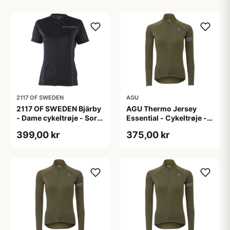
2117 OF SWEDEN
AGU
2117 OF SWEDEN Bjärby
AGU Thermo Jersey
- Dame cykeltrøje - Sort
Essential - Cykeltrøje -
- Str. 44
Dame - Army grøn - Str.
399,00 kr
375,00 kr
L