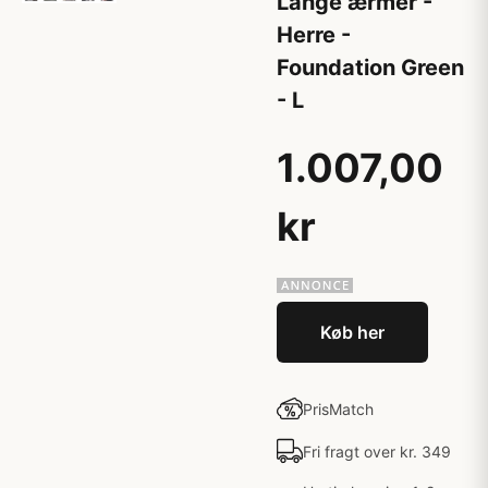
Lange ærmer -
Herre -
Foundation Green
- L
1.007,00
kr
Køb her
PrisMatch
Fri fragt over kr. 349