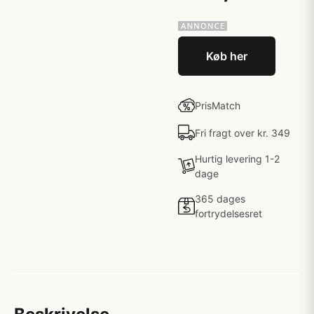
Køb her
PrisMatch
Fri fragt over kr. 349
Hurtig levering 1-2
dage
365 dages
fortrydelsesret