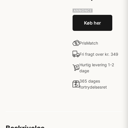
Køb her
PrisMatch
Fri fragt over kr. 349
Hurtig levering 1-2
dage
365 dages
fortrydelsesret