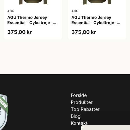
AGU
AGU
AGU Thermo Jersey
AGU Thermo Jersey
Essential - Cykeltrøje -
Essential - Cykeltrøje -
Dame - Army grøn - Str.
Dame - Army grøn - Str. S
375,00 kr
375,00 kr
M
Forside
Produkter
Top Rabatter
Blog
Kontakt