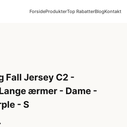
Forside
Produkter
Top Rabatter
Blog
Kontakt
 Fall Jersey C2 -
- Lange ærmer - Dame -
ple - S
r