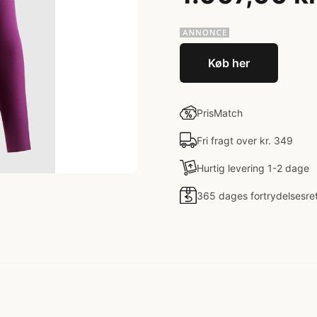
Køb her
PrisMatch
Fri fragt over kr. 349
Hurtig levering 1-2 dage
365 dages fortrydelsesre