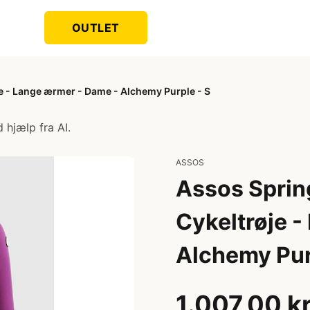
OUTLET
je - Lange ærmer - Dame - Alchemy Purple - S
 hjælp fra AI.
ASSOS
Assos Spring
Cykeltrøje 
Alchemy Pur
1.007,00 k