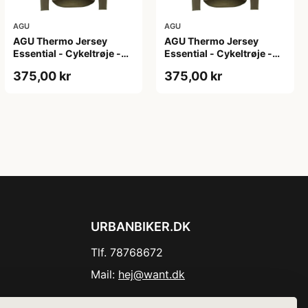
AGU
AGU
AGU Thermo Jersey
AGU Thermo Jersey
Essential - Cykeltrøje -
Essential - Cykeltrøje -
Dame - Army grøn - Str.
Dame - Army grøn - Str.
375,00 kr
375,00 kr
XL
XXL
URBANBIKER.DK
Tlf. 78768672
Mail:
hej@want.dk
Cookie- og privatlivspolitik