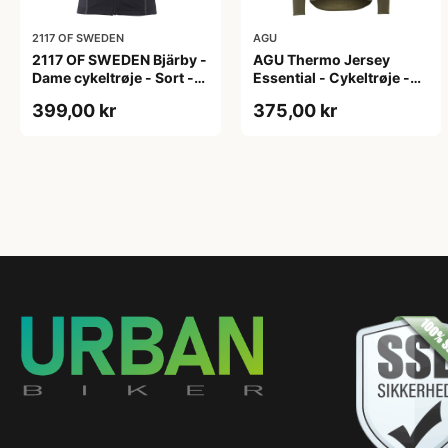
2117 OF SWEDEN
AGU
2117 OF SWEDEN Bjärby -
AGU Thermo Jersey
Dame cykeltrøje - Sort -
Essential - Cykeltrøje -
Str. 44
Dame - Army grøn - Str. L
399,00 kr
375,00 kr