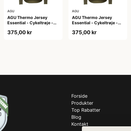
AGU
AGU
AGU Thermo Jersey
AGU Thermo Jersey
Essential - Cykeltrøje -
Essential - Cykeltrøje -
Dame - Army grøn - Str.
Dame - Army grøn - Str. S
375,00 kr
375,00 kr
M
Forside
Produkter
Top Rabatter
Blog
Kontakt