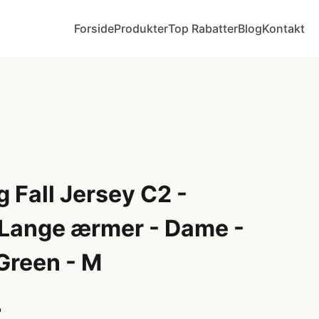
Forside
Produkter
Top Rabatter
Blog
Kontakt
 Fall Jersey C2 -
- Lange ærmer - Dame -
Green - M
r