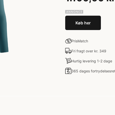
Køb her
PrisMatch
Fri fragt over kr. 349
Hurtig levering 1-2 dage
365 dages fortrydelsesre