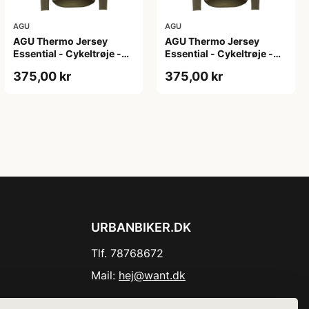
AGU
AGU
AGU Thermo Jersey
AGU Thermo Jersey
Essential - Cykeltrøje -
Essential - Cykeltrøje -
Dame - Army grøn - Str.
Dame - Army grøn - Str.
375,00 kr
375,00 kr
XL
XXL
URBANBIKER.DK
Tlf. 78768672
Mail:
hej@want.dk
Cookie- og privatlivspolitik