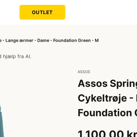
OUTLET
je - Lange ærmer - Dame - Foundation Green - M
 hjælp fra AI.
ASSOS
Assos Spring
Cykeltrøje 
Foundation 
1.100,00 k