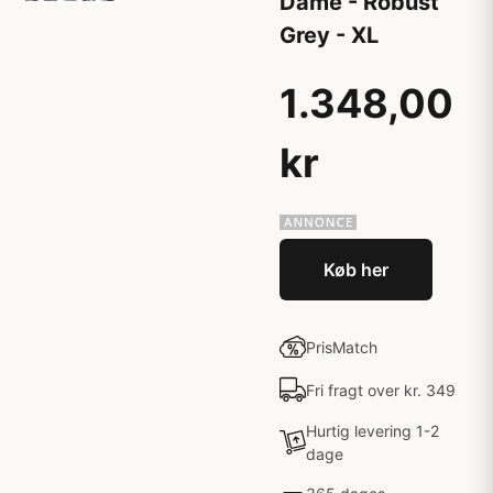
Dame - Robust
Grey - XL
1.348,00
kr
Køb her
PrisMatch
Fri fragt over kr. 349
Hurtig levering 1-2
dage