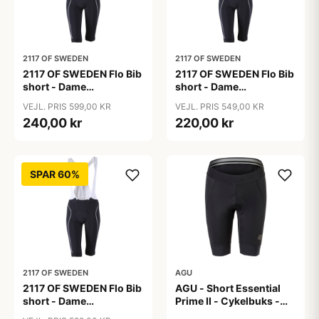
2117 OF SWEDEN
2117 OF SWEDEN
2117 OF SWEDEN Flo Bib
2117 OF SWEDEN Flo Bib
short - Dame
short - Dame
cykelshorts med seler -
cykelshorts med seler -
VEJL. PRIS 599,00 KR
VEJL. PRIS 549,00 KR
Sort - Str. 36
Sort - Str. 38
240,00 kr
220,00 kr
SPAR 60%
2117 OF SWEDEN
AGU
2117 OF SWEDEN Flo Bib
AGU - Short Essential
short - Dame
Prime II - Cykelbuks -
cykelshorts med seler -
Dame - Sort - Str. S