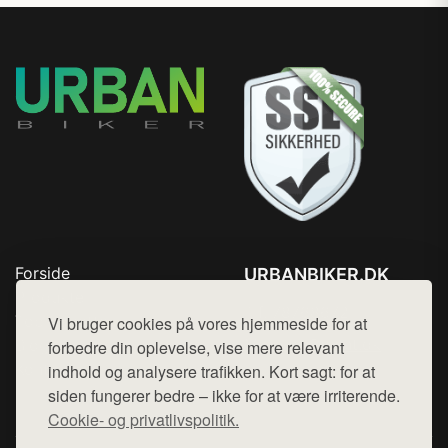
Forside
URBANBIKER.DK
Produkter
Tlf. 78768672
Top Rabatter
Vi bruger cookies på vores hjemmeside for at
Mail:
hej@want.dk
Blog
forbedre din oplevelse, vise mere relevant
Kontakt
indhold og analysere trafikken. Kort sagt: for at
Cookie- og privatlivspolitik
siden fungerer bedre – ikke for at være irriterende.
Cookie- og privatlivspolitik.