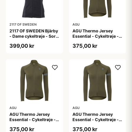
2117 OF SWEDEN
AGU
2117 OF SWEDEN Bjärby
AGU Thermo Jersey
- Dame cykeltrøje - Sort
Essential - Cykeltrøje -
- Str. 44
Dame - Army grøn - Str.
399,00 kr
375,00 kr
L
AGU
AGU
AGU Thermo Jersey
AGU Thermo Jersey
Essential - Cykeltrøje -
Essential - Cykeltrøje -
Dame - Army grøn - Str.
Dame - Army grøn - Str.
375,00 kr
375,00 kr
M
S