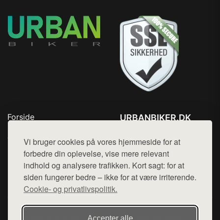
Forside
URBANBIKER.DK
Produkter
Tlf. 78768672
Top Rabatter
Vi bruger cookies på vores hjemmeside for at
Mail:
hej@want.dk
Blog
forbedre din oplevelse, vise mere relevant
Kontakt
indhold og analysere trafikken. Kort sagt: for at
Cookie- og privatlivspolitik
siden fungerer bedre – ikke for at være irriterende.
Cookie- og privatlivspolitik.
Denne side er en del af want.dk, der udgiver en række
Accepter alle