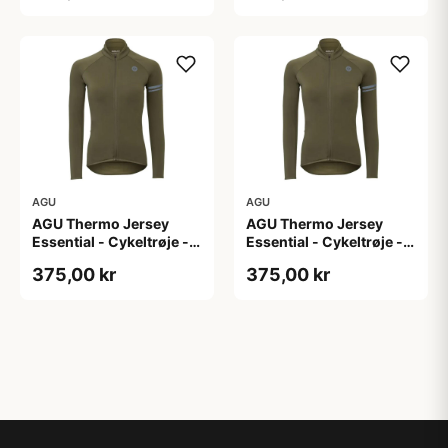
AGU
AGU
AGU Thermo Jersey
AGU Thermo Jersey
Essential - Cykeltrøje -
Essential - Cykeltrøje -
Dame - Army grøn - Str.
Dame - Army grøn - Str.
375,00 kr
375,00 kr
XL
XXL