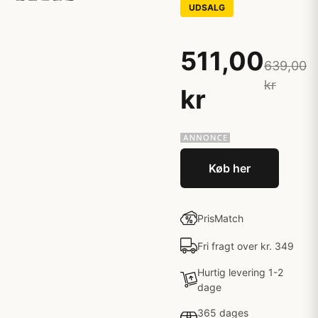
UDSALG
511,00
639,00
kr
kr
Køb her
PrisMatch
Fri fragt over kr. 349
Hurtig levering 1-2
dage
365 dages