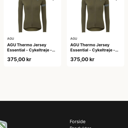
AGU
AGU
AGU Thermo Jersey
AGU Thermo Jersey
Essential - Cykeltrøje -
Essential - Cykeltrøje -
Dame - Army grøn - Str.
Dame - Army grøn - Str. S
375,00 kr
375,00 kr
M
Forside