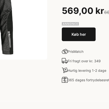
569,00 kr
66
Køb her
PrisMatch
Fri fragt over kr. 349
Hurtig levering 1-2 dage
365 dages fortrydelsesre