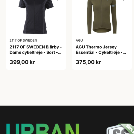
2117 OF SWEDEN
AGU
2117 OF SWEDEN Bjärby -
AGU Thermo Jersey
Dame cykeltrøje - Sort -
Essential - Cykeltrøje -
Str. 44
Dame - Army grøn - Str. L
399,00 kr
375,00 kr