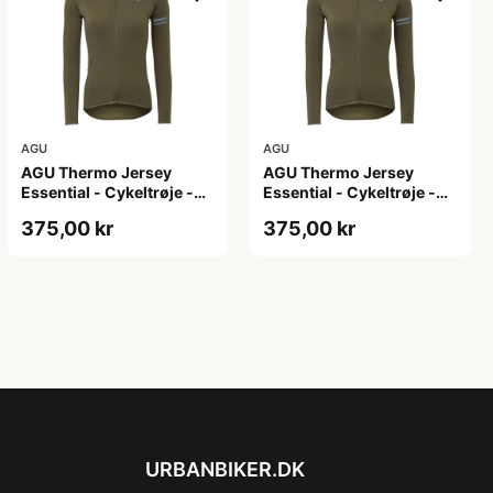
AGU
AGU
AGU Thermo Jersey
AGU Thermo Jersey
Essential - Cykeltrøje -
Essential - Cykeltrøje -
Dame - Army grøn - Str.
Dame - Army grøn - Str.
375,00 kr
375,00 kr
XL
XXL
URBANBIKER.DK