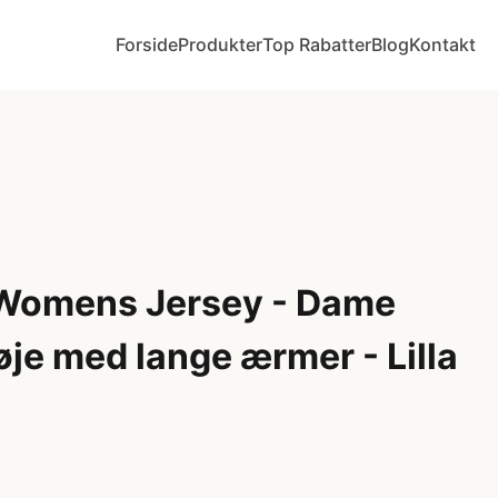
Forside
Produkter
Top Rabatter
Blog
Kontakt
 Womens Jersey - Dame
je med lange ærmer - Lilla