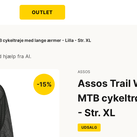
OUTLET
ykeltrøje med lange ærmer - Lilla - Str. XL
 hjælp fra AI.
ASSOS
Assos Trail
-15%
MTB cykeltrø
- Str. XL
UDSALG