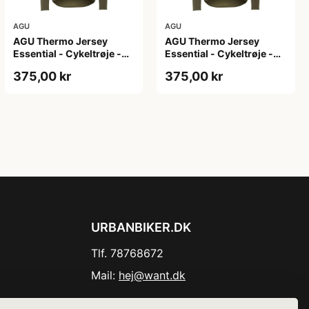
AGU
AGU
AGU Thermo Jersey
AGU Thermo Jersey
Essential - Cykeltrøje -
Essential - Cykeltrøje -
Dame - Army grøn - Str.
Dame - Army grøn - Str.
375,00 kr
375,00 kr
XL
XXL
URBANBIKER.DK
Tlf. 78768672
Mail:
hej@want.dk
Cookie- og privatlivspolitik