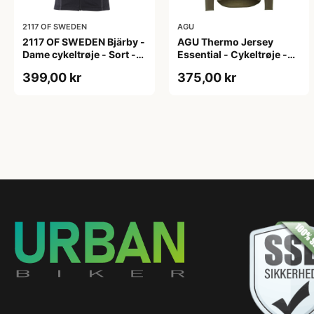
2117 OF SWEDEN
AGU
2117 OF SWEDEN Bjärby -
AGU Thermo Jersey
Dame cykeltrøje - Sort -
Essential - Cykeltrøje -
Str. 44
Dame - Army grøn - Str. L
399,00 kr
375,00 kr