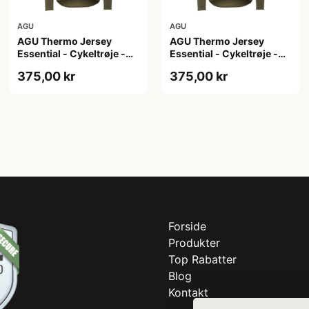
AGU
AGU
AGU Thermo Jersey
AGU Thermo Jersey
Essential - Cykeltrøje -
Essential - Cykeltrøje -
Dame - Army grøn - Str.
Dame - Army grøn - Str. S
375,00 kr
375,00 kr
M
Forside
Produkter
Top Rabatter
Blog
Kontakt