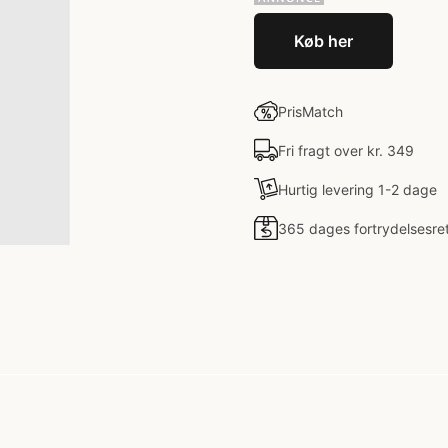
Køb her
PrisMatch
Fri fragt over kr. 349
Hurtig levering 1-2 dage
365 dages fortrydelsesre