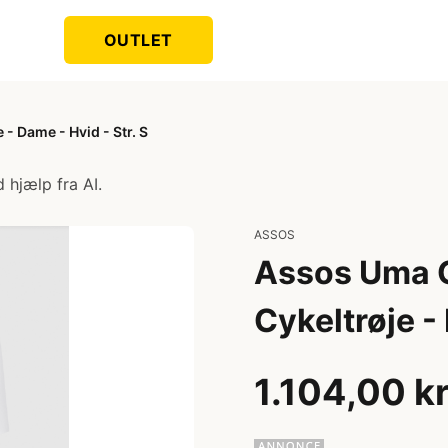
OUTLET
- Dame - Hvid - Str. S
 hjælp fra AI.
ASSOS
Assos Uma G
Cykeltrøje - 
1.104,00 k