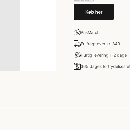
Køb her
PrisMatch
Fri fragt over kr. 349
Hurtig levering 1-2 dage
365 dages fortrydelsesre