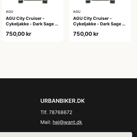
AGU
AGU
AGU City Cruiser -
AGU City Cruiser -
Cykeljakke - Dark Sage -
Cykeljakke - Dark Sage -
XS
XXL
750,00 kr
750,00 kr
URBANBIKER.DK
Tlf. 78768672
Mail:
hej@want.dk
Cookie- og privatlivspolitik