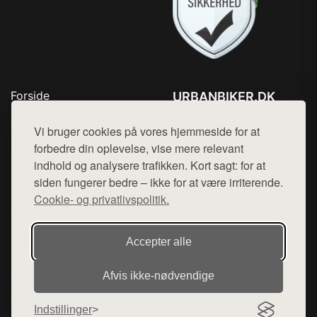
Forside
URBANBIKER.DK
Produkter
Tlf. 78768672
Top Rabatter
Vi bruger cookies på vores hjemmeside for at
Mail:
hej@want.dk
Blog
forbedre din oplevelse, vise mere relevant
Kontakt
indhold og analysere trafikken. Kort sagt: for at
Cookie- og privatlivspolitik
siden fungerer bedre – ikke for at være irriterende.
Cookie- og privatlivspolitik.
Denne side er en del af want.dk, der udgiver en række
Accepter alle
hjemmesider med præsentation af forskellige produkter fra
diverse webshops. Der sælges ikke varer fra denne side - vi
Afvis ikke‑nødvendige
henviser til de shops, som sælger varen. Vi har heller ikke
varerne på lager.
Indstillinger