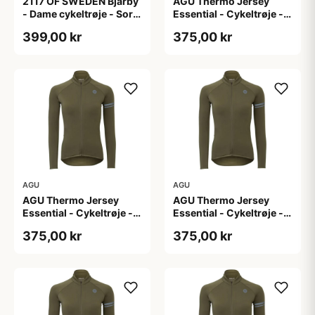
2117 OF SWEDEN Bjärby
AGU Thermo Jersey
- Dame cykeltrøje - Sort
Essential - Cykeltrøje -
- Str. 44
Dame - Army grøn - Str.
399,00 kr
375,00 kr
L
AGU
AGU
AGU Thermo Jersey
AGU Thermo Jersey
Essential - Cykeltrøje -
Essential - Cykeltrøje -
Dame - Army grøn - Str.
Dame - Army grøn - Str.
375,00 kr
375,00 kr
M
S