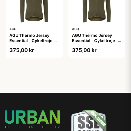
AGU
AGU
AGU Thermo Jersey
AGU Thermo Jersey
Essential - Cykeltrøje -
Essential - Cykeltrøje -
Dame - Army grøn - Str.
Dame - Army grøn - Str.
375,00 kr
375,00 kr
XL
XXL