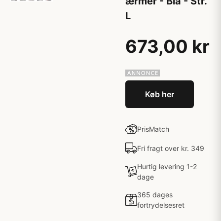
ærmer - Blå - Str.
L
673,00 kr
Køb her
PrisMatch
Fri fragt over kr. 349
Hurtig levering 1-2
dage
365 dages
fortrydelsesret