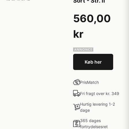
Sort - Str. II
560,00
kr
Køb her
PrisMatch
Fri fragt over kr. 349
Hurtig levering 1-2
dage
365 dages
fortrydelsesret