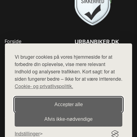
Forside
URBANBIKER.DK
Produkter
Tlf. 78768672
Top Rabatter
Vi bruger cookies på vores hjemmeside for at
Mail:
hej@want.dk
Blog
forbedre din oplevelse, vise mere relevant
Kontakt
indhold og analysere trafikken. Kort sagt: for at
Cookie- og privatlivspolitik
siden fungerer bedre – ikke for at være irriterende.
Cookie- og privatlivspolitik.
Denne side er en del af want.dk, der udgiver en række
Accepter alle
hjemmesider med præsentation af forskellige produkter fra
diverse webshops. Der sælges ikke varer fra denne side - vi
Afvis ikke‑nødvendige
henviser til de shops, som sælger varen. Vi har heller ikke
varerne på lager.
Indstillinger