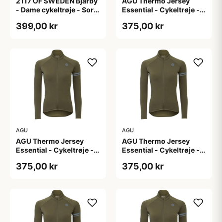
2117 OF SWEDEN Bjärby
AGU Thermo Jersey
- Dame cykeltrøje - Sort
Essential - Cykeltrøje -
- Str. 44
Dame - Army grøn - Str.
399,00 kr
375,00 kr
L
AGU
AGU
AGU Thermo Jersey
AGU Thermo Jersey
Essential - Cykeltrøje -
Essential - Cykeltrøje -
Dame - Army grøn - Str.
Dame - Army grøn - Str.
375,00 kr
375,00 kr
M
S