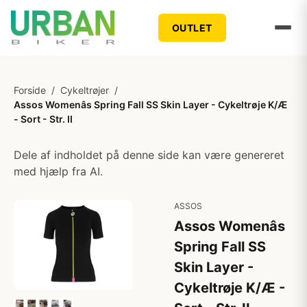
OUTLET
Forside
/
Cykeltrøjer
/
Assos Womenâs Spring Fall SS Skin Layer - Cykeltrøje K/Æ
- Sort - Str. II
Dele af indholdet på denne side kan være genereret
med hjælp fra AI.
ASSOS
Assos Womenâs
Spring Fall SS
Skin Layer -
Cykeltrøje K/Æ -