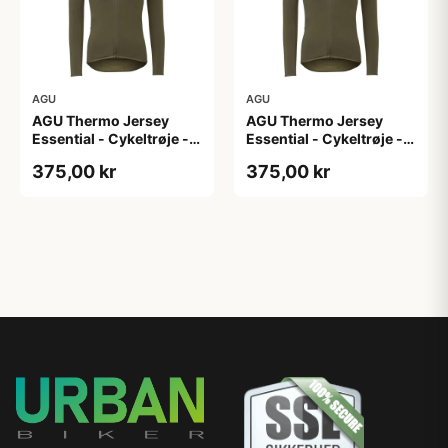
AGU
AGU
AGU Thermo Jersey
AGU Thermo Jersey
Essential - Cykeltrøje -
Essential - Cykeltrøje -
Dame - Army grøn - Str.
Dame - Army grøn - Str.
375,00 kr
375,00 kr
XL
XXL