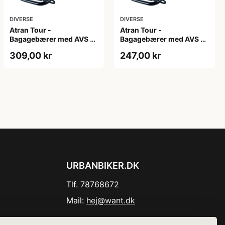
DIVERSE
DIVERSE
Atran Tour -
Atran Tour -
Bagagebærer med AVS -
Bagagebærer med AVS -
Til sadelpind - Matsort
Til sadelpind - Matsort
309,00 kr
247,00 kr
URBANBIKER.DK
Tlf. 78768672
Mail:
hej@want.dk
Cookie- og privatlivspolitik