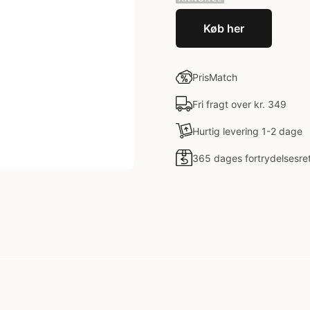
Køb her
PrisMatch
Fri fragt over kr. 349
Hurtig levering 1-2 dage
365 dages fortrydelsesre