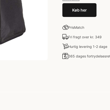
Køb her
PrisMatch
Fri fragt over kr. 349
Hurtig levering 1-2 dage
365 dages fortrydelsesre