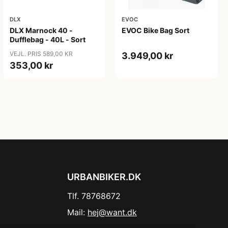
DLX
EVOC
DLX Marnock 40 -
EVOC Bike Bag Sort
Dufflebag - 40L - Sort
VEJL. PRIS 589,00 KR
3.949,00 kr
353,00 kr
URBANBIKER.DK
Tlf. 78768672
Mail:
hej@want.dk